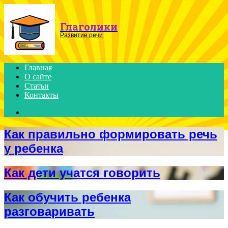
Menu
Глаголики
Развитие речи
Главная
О сайте
Статьи
Контакты
Search
for
Как правильно формировать речь
у ребенка
Как дети учатся говорить
Как обучить ребенка
разговаривать